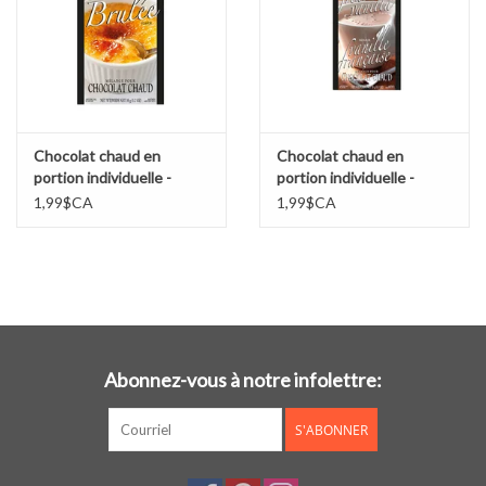
Chocolat chaud en
Chocolat chaud en
portion individuelle -
portion individuelle -
Crème brûlée
Vanille Française
1,99$CA
1,99$CA
Abonnez-vous à notre infolettre:
S'ABONNER