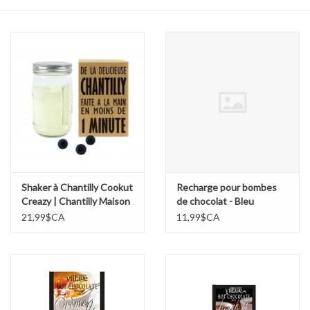
Cours de cuisine
Conseils
Gift cards
Marques
Récompenses
Shaker à Chantilly Cookut
Recharge pour bombes
Creazy | Chantilly Maison
de chocolat - Bleu
Rapide
21,99$CA
11,99$CA