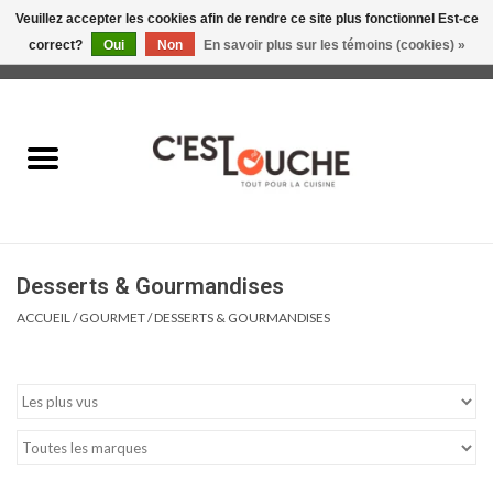
Veuillez accepter les cookies afin de rendre ce site plus fonctionnel Est-ce
correct?
Oui
Non
En savoir plus sur les témoins (cookies) »
0 Articles - 0,00$CA
Accueil
Table & Présentation
Manger
Desserts & Gourmandises
Boire
ACCUEIL
/
GOURMET
/
DESSERTS & GOURMANDISES
Gourmet
Maison
Soldes