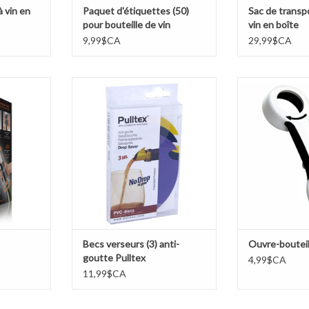
à vin en
Paquet d'étiquettes (50)
Sac de transpo
pour bouteille de vin
vin en boîte
9,99$CA
29,99$CA
champagne
Becs verseurs (3) anti-goutte
Ouvre-bout
Pulltex
NIER
AJOUTER 
AJOUTER AU PANIER
Becs verseurs (3) anti-
Ouvre-bouteil
goutte Pulltex
4,99$CA
11,99$CA