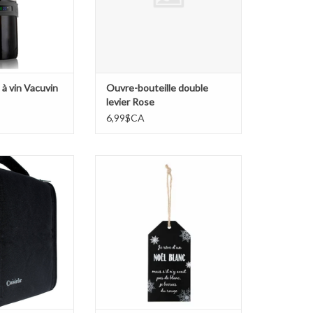
à vin Vacuvin
Ouvre-bouteille double
levier Rose
6,99$CA
 isolé pour vin en
Étiquette à vin - Noël blanc
îte
AJOUTER AU PANIER
AU PANIER