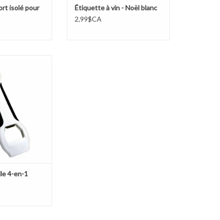
rt isolé pour
Étiquette à vin - Noël blanc
2,99$CA
eille 4-en-1
AU PANIER
le 4-en-1