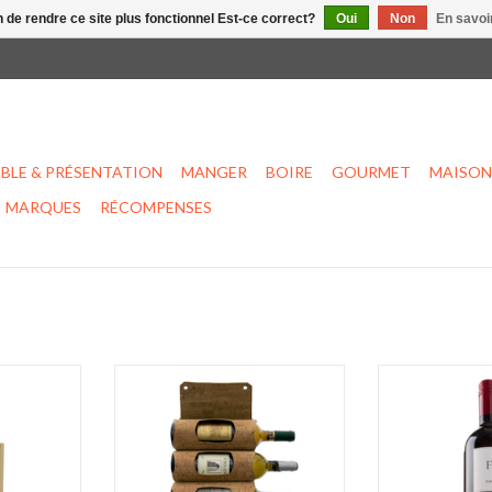
n de rendre ce site plus fonctionnel Est-ce correct?
Oui
Non
En savoir
BLE & PRÉSENTATION
MANGER
BOIRE
GOURMET
MAISON
MARQUES
RÉCOMPENSES
ier lavable
Support à bouteilles en liège
Thermomètre 
NIER
AJOUTER AU PANIER
AJOUTER 