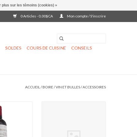
 plus sur les témoins (cookies) »
0 Articles - 0,00$CA
Mon compte / S'inscrire
SOLDES
COURS DE CUISINE
CONSEILS
ACCUEIL
/
BOIRE
/
VIN ET BULLES
/
ACCESSOIRES
à vin Vacuvin
Ouvre-bouteille double levier Rose
AU PANIER
AJOUTER AU PANIER