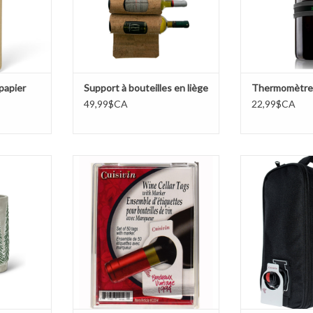
 papier
Support à bouteilles en liège
Thermomètre 
49,99$CA
22,99$CA
n en béton -
Paquet d'étiquettes (50) pour
Sac de transport
bouteille de vin
bo
NIER
AJOUTER AU PANIER
AJOUTER 