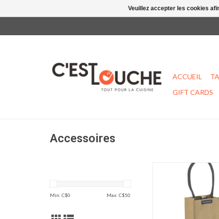
Veuillez accepter les cookies afi
ACCUEIL
TA
GIFT CARDS
Accessoires
Sac à vin simple en pap
AJOUTER AU PA
Min: C$
0
Max: C$
50