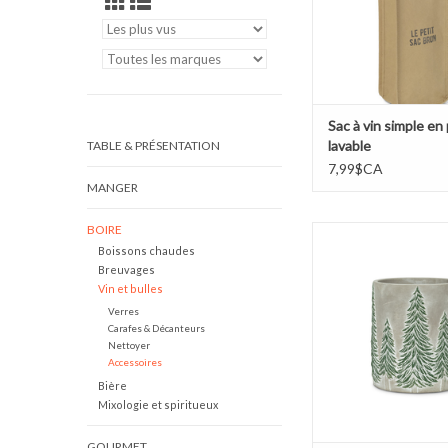
Sac à vin simple en
lavable
TABLE & PRÉSENTATION
7,99$CA
MANGER
BOIRE
Vase refroidisseur à vi
Boissons chaudes
sapins
Breuvages
AJOUTER AU PA
Vin et bulles
Verres
Carafes & Décanteurs
Nettoyer
Accessoires
Bière
Mixologie et spiritueux
GOURMET