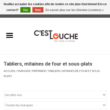
Veuillez accepter les cookies afin de rendre ce site plus fonctionnel Est-ce
correct?
Oui
Non
En savoir plus sur les témoins (cookies) »
0 Articles - 0,00$CA
Accueil
Table & Présentation
Manger
Tabliers, mitaines de four et sous-plats
Boire
ACCUEIL
/
MANGER
/
PRÉPARER
/
TABLIERS, MITAINES DE FOUR ET SOUS-
PLATS
Gourmet
Maison
Soldes