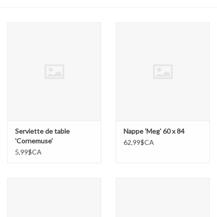
Cours de cuisine
Conseils
Gift cards
Marques
Récompenses
Serviette de table
Nappe 'Meg' 60 x 84
'Cornemuse'
62,99$CA
5,99$CA