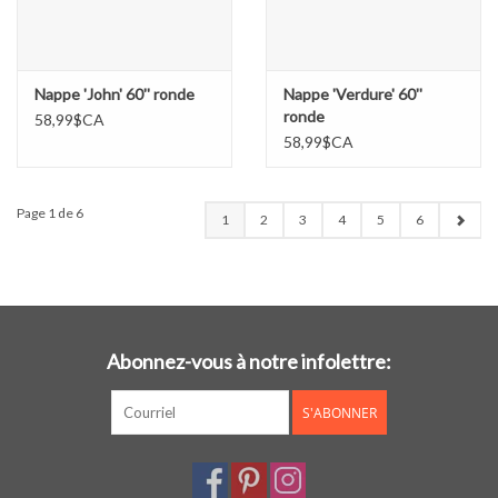
Nappe 'John' 60'' ronde
Nappe 'Verdure' 60''
ronde
58,99$CA
58,99$CA
Page 1 de 6
1
2
3
4
5
6
Abonnez-vous à notre infolettre:
S'ABONNER