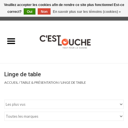
Veuillez accepter les cookies afin de rendre ce site plus fonctionnel Est-ce
correct?
Oui
Non
En savoir plus sur les témoins (cookies) »
0 Articles - 0,00$CA
Accueil
Table & Présentation
Manger
Linge de table
Boire
ACCUEIL
/
TABLE & PRÉSENTATION
/
LINGE DE TABLE
Gourmet
Maison
Soldes