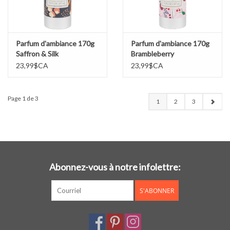
Parfum d'ambiance 170g
Parfum d'ambiance 170g
Saffron & Silk
Brambleberry
23,99$CA
23,99$CA
Page 1 de 3
1
2
3
Abonnez-vous à notre infolettre:
S'ABONNER