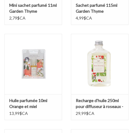
Mini sachet parfumé 11ml
Sachet parfumé 115ml
Garden Thyme
Garden Thyme
2,79$CA
4,99$CA
Huile parfumée 10ml
Recharge d'huile 250ml
Orange et miel
pour diffuseur à roseaux -
Merry Memories
13,99$CA
29,99$CA