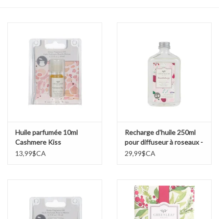
Cours de cuisine
Conseils
Gift cards
Marques
Récompenses
Huile parfumée 10ml
Recharge d'huile 250ml
Cashmere Kiss
pour diffuseur à roseaux -
Brambleberry
13,99$CA
29,99$CA