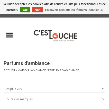
Veuillez accepter les cookies afin de rendre ce site plus fonctionnel Est-ce
correct?
Oui
Non
En savoir plus sur les témoins (cookies) »
0 Articles - 0,00$CA
Accueil
Table & Présentation
Manger
Parfums d'ambiance
Boire
ACCUEIL
/
MAISON
/
AMBIANCE
/
PARFUMS D'AMBIANCE
Gourmet
Maison
Soldes