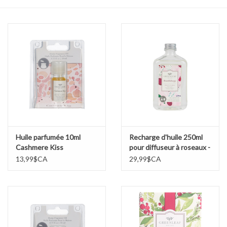
Cours de cuisine
Conseils
Gift cards
Marques
Récompenses
Huile parfumée 10ml
Recharge d'huile 250ml
Cashmere Kiss
pour diffuseur à roseaux -
Brambleberry
13,99$CA
29,99$CA