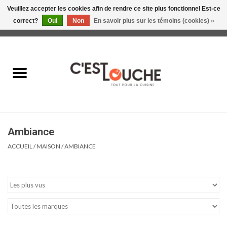
Veuillez accepter les cookies afin de rendre ce site plus fonctionnel Est-ce
correct?
Oui
Non
En savoir plus sur les témoins (cookies) »
0 Articles - 0,00$CA
Accueil
Table & Présentation
Manger
Ambiance
Boire
ACCUEIL
/
MAISON
/
AMBIANCE
Gourmet
Maison
Soldes