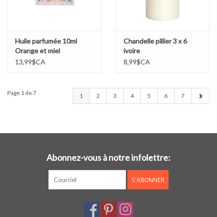
Huile parfumée 10ml
Chandelle pillier 3 x 6
Orange et miel
ivoire
13,99$CA
8,99$CA
Page 1 de 7
1
2
3
4
5
6
7
Abonnez-vous à notre infolettre:
S'ABONNER