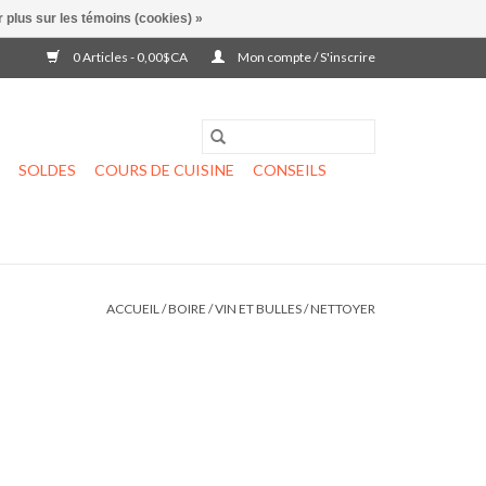
 plus sur les témoins (cookies) »
0 Articles - 0,00$CA
Mon compte / S'inscrire
SOLDES
COURS DE CUISINE
CONSEILS
ACCUEIL
/
BOIRE
/
VIN ET BULLES
/
NETTOYER