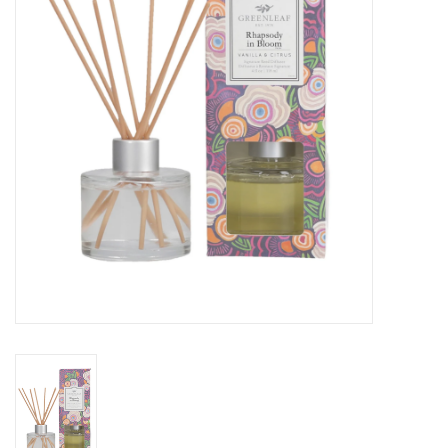
Cours de cuisine
Conseils
Gift cards
Marques
Récompenses