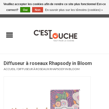
Veuillez accepter les cookies afin de rendre ce site plus fonctionnel Est-ce
correct?
Oui
Non
En savoir plus sur les témoins (cookies) »
0 Articles - 0,00$CA
Accueil
Table & Présentation
Manger
Diffuseur à roseaux Rhapsody in Bloom
Boire
ACCUEIL
/
DIFFUSEUR À ROSEAUX RHAPSODY IN BLOOM
Gourmet
Maison
Soldes