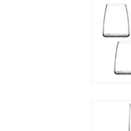
AJOUT
Ens. 4 flûtes à
AJOUT