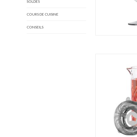
SOLDES
COURS DE CUISINE
CONSEILS
Maîtrisez l'art des 
ensemble OGGI. Il com
473 ml (16 oz) au m
Hawthorne en acier
martinis, les Old Fas
AJOUT