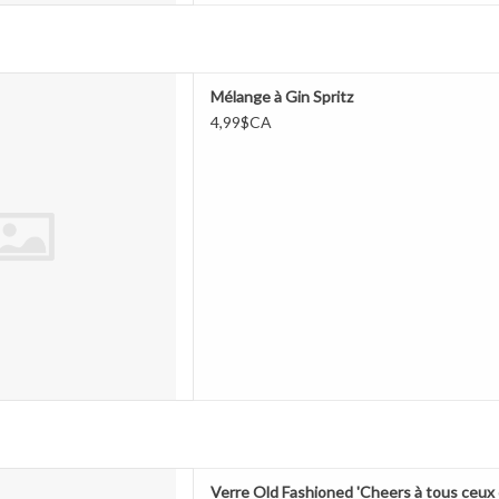
ge Mélange à Gin Spritz
Mélange à Gin Spritz
ER AU PANIER
4,99$CA
 Old Fashioned 'Cheers à tous
Verre Old Fashioned 'Cheers à tous ceux 