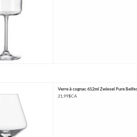
 à cognac 612ml Zwiesel Pure
Verre à cognac 612ml Zwiesel Pure Belfe
Belfesta
21,99$CA
ER AU PANIER