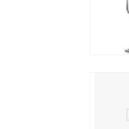
Abbott Flûte à ch
AJOUT