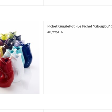
Pot, le pichet en forme de
Pichet GurglePot - Le Pichet "Glouglou" O
joyeux « glouglou » lorsqu'on
48,99$CA
t design gracieux et humour, ce
est le cadeau idéal pour égayer
 Disponible en 30 couleurs.
ER AU PANIER
rres 390ml Pinot