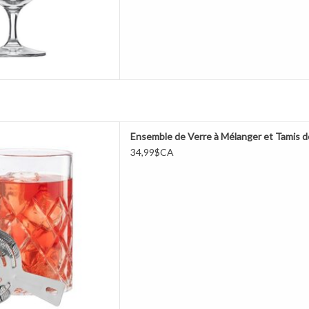
cocktails classiques avec cet
Ensemble de Verre à Mélanger et Tamis d
prend un verre à mélanger de
34,99$CA
otif diamant et une passoire
 inoxydable. Idéal pour les
hioned et le service raffiné.
ER AU PANIER