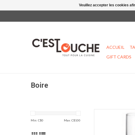
Veuillez accepter les cookies afi
ACCUEIL
TA
GIFT CARDS
Boire
Ens. 4 coupes
Min: C$
0
Max: C$
100
AJOUT