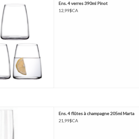
Ens. 4 verres 390ml Pinot
ER AU PANIER
12,99$CA
 champagne 205ml Marta
Ens. 4 flûtes à champagne 205ml Marta
ER AU PANIER
21,99$CA