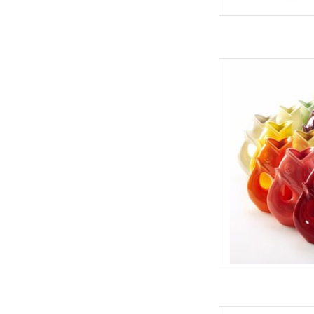
Découvrez le Gurgle
poisson qui émet un 
verse de l'eau. Allian
pichet en grès durable 
toutes les tables.
AJOUT
Ens. 4 ve