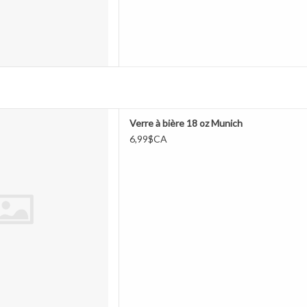
à bière 18 oz Munich
Verre à bière 18 oz Munich
ER AU PANIER
6,99$CA