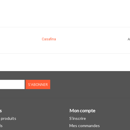
A
Casafina
S'ABONNER
s
Mon compte
 produits
S'inscrire
ds
Mes commandes