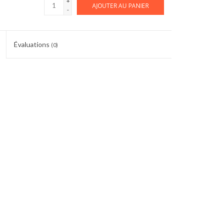
+
AJOUTER AU PANIER
-
Évaluations
(0)