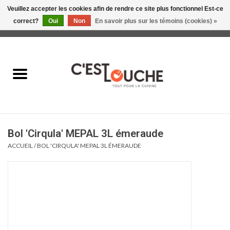
Veuillez accepter les cookies afin de rendre ce site plus fonctionnel Est-ce
correct?
Oui
Non
En savoir plus sur les témoins (cookies) »
0 Articles - 0,00$CA
Accueil
Table & Présentation
Manger
Bol 'Cirqula' MEPAL 3L émeraude
Boire
ACCUEIL
/
BOL 'CIRQULA' MEPAL 3L ÉMERAUDE
Gourmet
Maison
Soldes