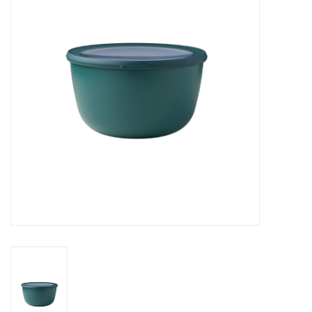
Cours de cuisine
Conseils
Gift cards
Marques
Récompenses