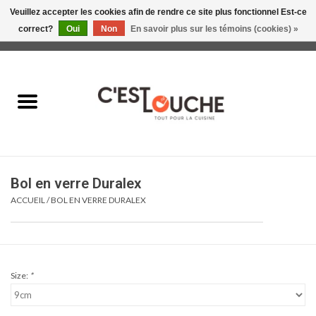
Veuillez accepter les cookies afin de rendre ce site plus fonctionnel Est-ce
correct?
Oui
Non
En savoir plus sur les témoins (cookies) »
0 Articles - 0,00$CA
Accueil
Table & Présentation
Manger
Bol en verre Duralex
Boire
ACCUEIL
/
BOL EN VERRE DURALEX
Gourmet
Maison
Size:
*
Soldes