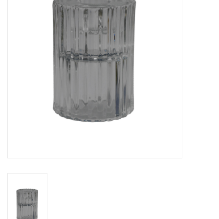
Cours de cuisine
Conseils
Gift cards
Marques
Récompenses