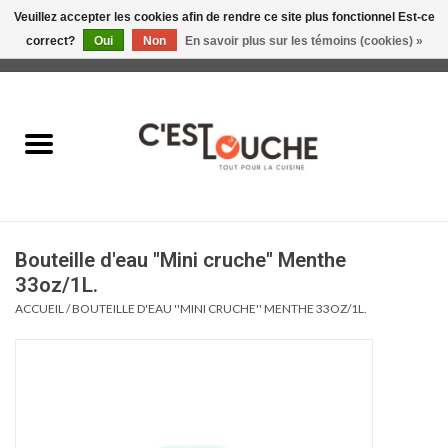
Veuillez accepter les cookies afin de rendre ce site plus fonctionnel Est-ce
correct?
Oui
Non
En savoir plus sur les témoins (cookies) »
0 Articles - 0,00$CA
Accueil
Table & Présentation
Manger
Bouteille d'eau ''Mini cruche'' Menthe
Boire
33oz/1L.
ACCUEIL
/
BOUTEILLE D'EAU ''MINI CRUCHE'' MENTHE 33OZ/1L.
Gourmet
Maison
Soldes