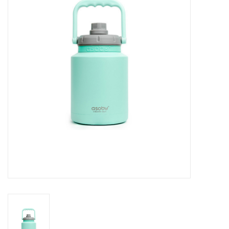
Cours de cuisine
Conseils
Gift cards
Marques
Récompenses