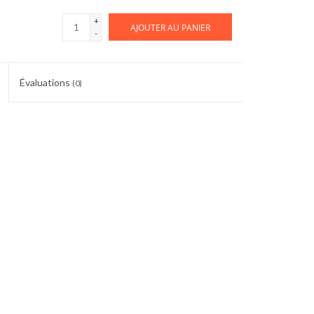
+
AJOUTER AU PANIER
-
Évaluations
(0)