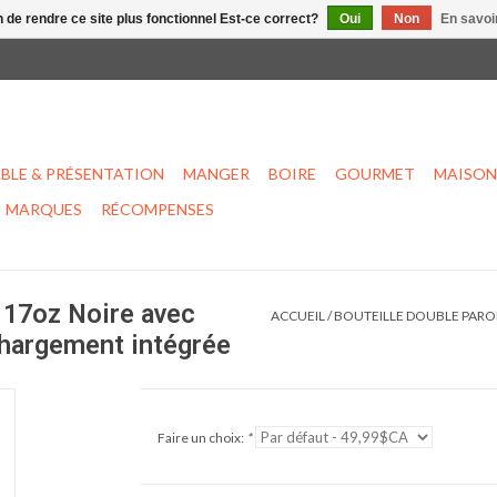
n de rendre ce site plus fonctionnel Est-ce correct?
Oui
Non
En savoir
BLE & PRÉSENTATION
MANGER
BOIRE
GOURMET
MAISON
MARQUES
RÉCOMPENSES
 17oz Noire avec
ACCUEIL
/
BOUTEILLE DOUBLE PAROI
 chargement intégrée
Faire un choix:
*