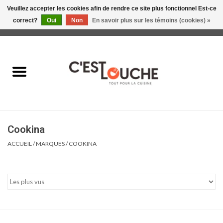
Veuillez accepter les cookies afin de rendre ce site plus fonctionnel Est-ce
correct?
Oui
Non
En savoir plus sur les témoins (cookies) »
0 Articles - 0,00$CA
Accueil
Table & Présentation
Manger
Cookina
Boire
ACCUEIL
/
MARQUES
/
COOKINA
Gourmet
Maison
Soldes