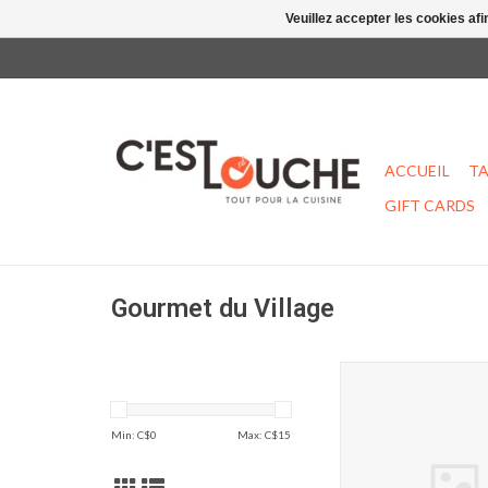
Veuillez accepter les cookies afi
ACCUEIL
TA
GIFT CARDS
Gourmet du Village
Mélange à Gin S
AJOUTER AU PA
Min: C$
0
Max: C$
15