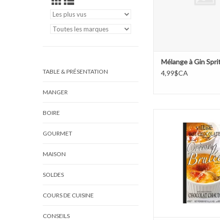
Mélange à Gin Spri
TABLE & PRÉSENTATION
4,99$CA
MANGER
BOIRE
Chocolat chaud en 
individuelle - Crèm
GOURMET
AJOUTER AU PA
MAISON
SOLDES
COURS DE CUISINE
CONSEILS