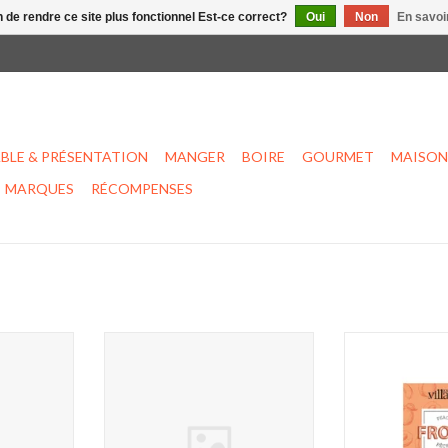
n de rendre ce site plus fonctionnel Est-ce correct?
Oui
Non
En savoir
BLE & PRÉSENTATION
MANGER
BOIRE
GOURMET
MAISON
MARQUES
RÉCOMPENSES
pritz
Recharge pour bombes de chocolat
Frosé a
- Bleu
NIER
AJOUTER 
AJOUTER AU PANIER