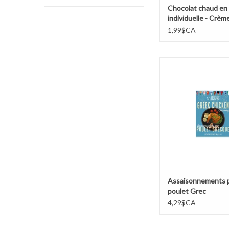
Chocolat chaud en 
individuelle - Crèm
1,99$CA
Assaisonnements pour 
AJOUTER AU PA
Assaisonnements 
poulet Grec
4,29$CA