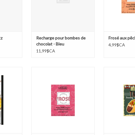
tz
Recharge pour bombes de
Frosé aux pê
chocolat - Bleu
4,99$CA
11,99$CA
portion
Frosé au melon d'eau
Assaisonne
e brûlée
AJOUTER AU PANIER
AJOUTER 
NIER