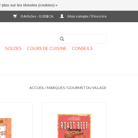
 plus sur les témoins (cookies) »
0 Articles - 0,00$CA
Mon compte / S'inscrire
SOLDES
COURS DE CUISINE
CONSEILS
ACCUEIL
/
MARQUES
/
GOURMET DU VILLAGE
ux pêches
Assaisonnement pour rôti de boeuf
AU PANIER
AJOUTER AU PANIER