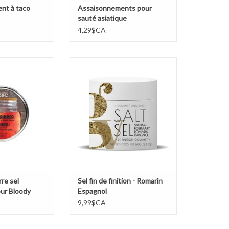
nt à taco
Assaisonnements pour
sauté asiatique
4,29$CA
e sel assaisonné
Sel fin de finition - Romarin
 Mary/Caesar
Espagnol
AU PANIER
AJOUTER AU PANIER
re sel
Sel fin de finition - Romarin
ur Bloody
Espagnol
9,99$CA