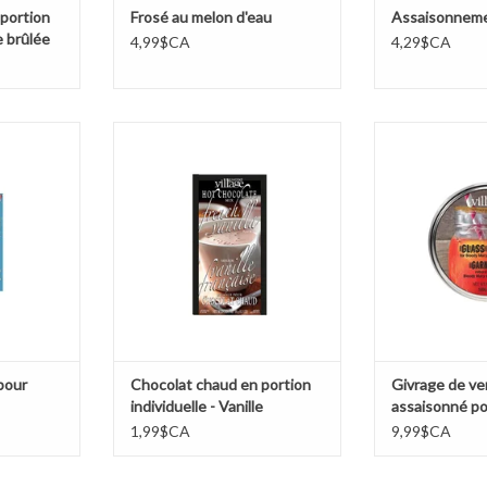
portion
Frosé au melon d'eau
Assaisonneme
e brûlée
4,99$CA
4,29$CA
poulet Grec
Chocolat chaud en portion
Givrage de verr
individuelle - Vanille Française
pour Bloody
NIER
AJOUTER AU PANIER
AJOUTER 
pour
Chocolat chaud en portion
Givrage de ver
individuelle - Vanille
assaisonné po
Française
Mary/Caesar
1,99$CA
9,99$CA