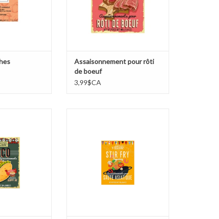
ches
Assaisonnement pour rôti
de boeuf
3,99$CA
ment à taco
Assaisonnements pour sauté
asiatique
AU PANIER
AJOUTER AU PANIER