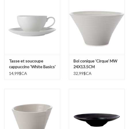
Tasse et soucoupe
Bol conique 'Cirque' MW
cappuccino 'White Basics'
24X13.5CM
MW 400ML
14,99$CA
32,99$CA