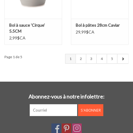
Bol à sauce 'Cirque'
Bol à pâtes 28cm Caviar
5.5CM
29,99$CA
2,99$CA
Page 1 de 5
1
2
3
4
5
Abonnez-vous à notre infolettre:
S'ABONNER