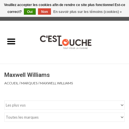
Veuillez accepter les cookies afin de rendre ce site plus fonctionnel Est-ce
correct?
Oui
Non
En savoir plus sur les témoins (cookies) »
0 Articles - 0,00$CA
Accueil
Table & Présentation
Manger
Maxwell Williams
Boire
ACCUEIL
/
MARQUES
/
MAXWELL WILLIAMS
Gourmet
Maison
Soldes