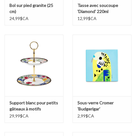
Bol sur pied granite (25
Tasse avec soucoupe
cm)
'Diamond' 220ml
24,99$CA
12,99$CA
Support blanc pour petits
Sous-verre Cromer
gâteaux à motifs
'Budgerigar'
Contessa
29,99$CA
2,99$CA