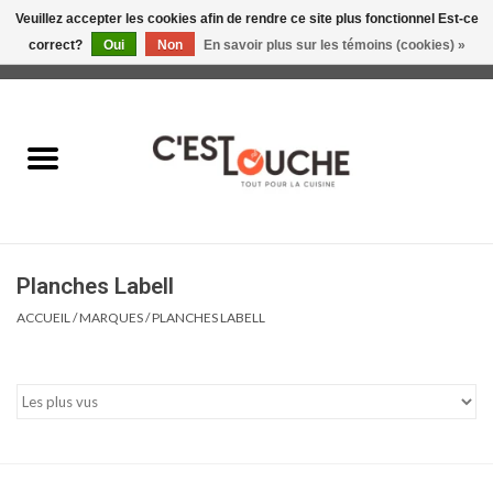
Veuillez accepter les cookies afin de rendre ce site plus fonctionnel Est-ce
correct?
Oui
Non
En savoir plus sur les témoins (cookies) »
0 Articles - 0,00$CA
Accueil
Table & Présentation
Manger
Planches Labell
Boire
ACCUEIL
/
MARQUES
/
PLANCHES LABELL
Gourmet
Maison
Soldes