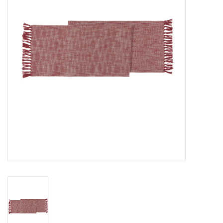
Cours de cuisine
Conseils
Gift cards
Marques
Récompenses