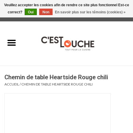
Veuillez accepter les cookies afin de rendre ce site plus fonctionnel Est-ce
correct?
Oui
Non
En savoir plus sur les témoins (cookies) »
0 Articles - 0,00$CA
Accueil
Table & Présentation
Manger
Chemin de table Heartside Rouge chili
Boire
ACCUEIL
/
CHEMIN DE TABLE HEARTSIDE ROUGE CHILI
Gourmet
Maison
Soldes