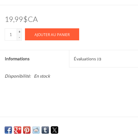
Cours de cuisine
19,99$CA
Conseils
+
AJOUTER AU PANIER
-
Gift cards
Informations
Évaluations
(0)
Marques
Disponibilité:
En stock
Récompenses