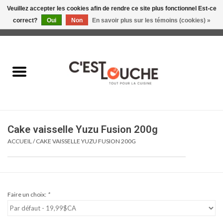
Veuillez accepter les cookies afin de rendre ce site plus fonctionnel Est-ce
correct?
Oui
Non
En savoir plus sur les témoins (cookies) »
0 Articles - 0,00$CA
Accueil
Table & Présentation
Manger
Cake vaisselle Yuzu Fusion 200g
Boire
ACCUEIL
/
CAKE VAISSELLE YUZU FUSION 200G
Gourmet
Maison
Faire un choix:
*
Soldes