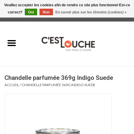
Veuillez accepter les cookies afin de rendre ce site plus fonctionnel Est-ce
correct?
Oui
Non
En savoir plus sur les témoins (cookies) »
0 Articles - 0,00$CA
Accueil
Table & Présentation
Manger
Chandelle parfumée 369g Indigo Suede
Boire
ACCUEIL
/
CHANDELLE PARFUMÉE 369G INDIGO SUEDE
Gourmet
Maison
Soldes