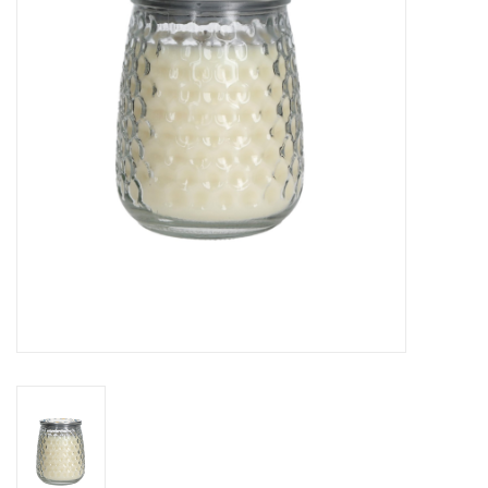
Cours de cuisine
Conseils
Gift cards
Marques
Récompenses