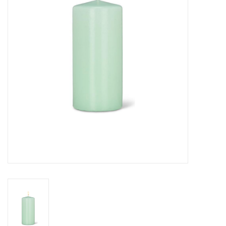
Cours de cuisine
Conseils
Gift cards
Marques
Récompenses