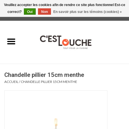
Veuillez accepter les cookies afin de rendre ce site plus fonctionnel Est-ce
correct?
Oui
Non
En savoir plus sur les témoins (cookies) »
0 Articles - 0,00$CA
Accueil
Table & Présentation
Manger
Chandelle pillier 15cm menthe
Boire
ACCUEIL
/
CHANDELLE PILLIER 15CM MENTHE
Gourmet
Maison
Soldes