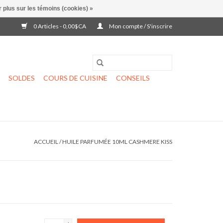
 plus sur les témoins (cookies) »
0 Articles - 0,00$CA
Mon compte / S'inscrire
SOLDES
COURS DE CUISINE
CONSEILS
ACCUEIL
/
HUILE PARFUMÉE 10ML CASHMERE KISS