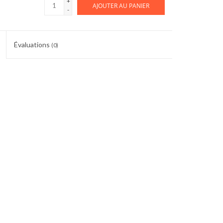
+
AJOUTER AU PANIER
-
Évaluations
(0)