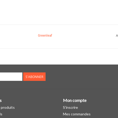
A
Greenleaf
S'ABONNER
s
Mon compte
 produits
S'inscrire
ds
Mes commandes