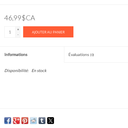
Cours de cuisine
46,99$CA
Conseils
+
AJOUTER AU PANIER
-
Gift cards
Informations
Évaluations
(0)
Marques
Disponibilité:
En stock
Récompenses