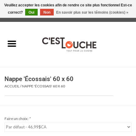
Veuillez accepter les cookies afin de rendre ce site plus fonctionnel Est-ce
correct?
Oui
Non
En savoir plus sur les témoins (cookies) »
0 Articles - 0,00$CA
Accueil
Table & Présentation
Manger
Nappe 'Écossais' 60 x 60
Boire
ACCUEIL
/
NAPPE 'ÉCOSSAIS' 60 X 60
Gourmet
Maison
Faire un choix:
*
Soldes