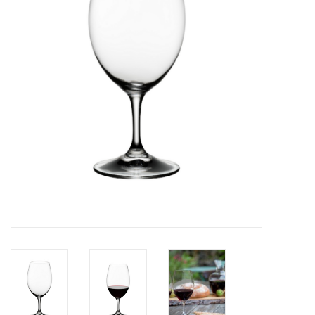
Cours de cuisine
Conseils
Gift cards
Marques
Récompenses