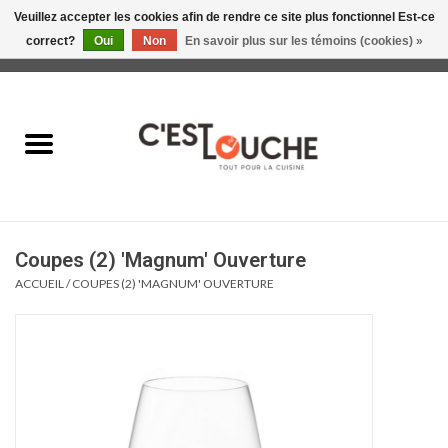
Veuillez accepter les cookies afin de rendre ce site plus fonctionnel Est-ce
correct?
Oui
Non
En savoir plus sur les témoins (cookies) »
0 Articles - 0,00$CA
Accueil
Table & Présentation
Manger
Coupes (2) 'Magnum' Ouverture
Boire
ACCUEIL
/
COUPES (2) 'MAGNUM' OUVERTURE
Gourmet
Maison
Soldes