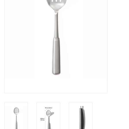
Cours de cuisine
Conseils
Gift cards
Marques
Récompenses