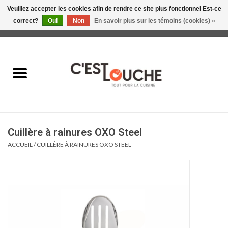
Veuillez accepter les cookies afin de rendre ce site plus fonctionnel Est-ce
correct?
Oui
Non
En savoir plus sur les témoins (cookies) »
0 Articles - 0,00$CA
Accueil
Table & Présentation
Manger
Cuillère à rainures OXO Steel
Boire
ACCUEIL
/
CUILLÈRE À RAINURES OXO STEEL
Gourmet
Maison
Soldes