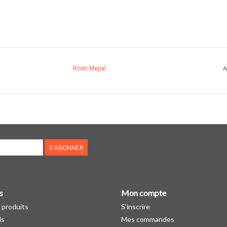
A
Rosti Mepal
S'ABONNER
s
Mon compte
 produits
S'inscrire
ds
Mes commandes