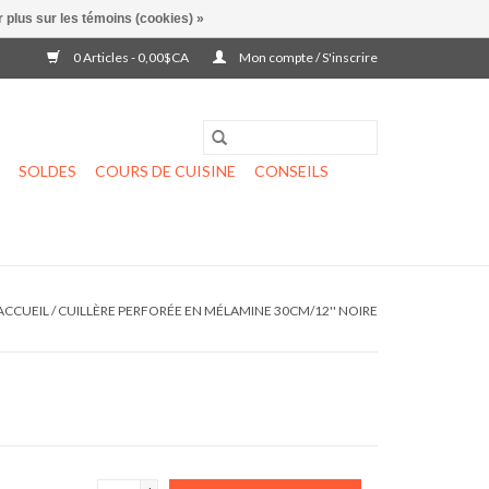
 plus sur les témoins (cookies) »
0 Articles - 0,00$CA
Mon compte / S'inscrire
SOLDES
COURS DE CUISINE
CONSEILS
ACCUEIL
/
CUILLÈRE PERFORÉE EN MÉLAMINE 30CM/12'' NOIRE