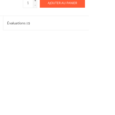
+
AJOUTER AU PANIER
-
Évaluations
(0)