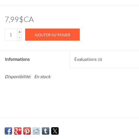
Cours de cuisine
7,99$CA
Conseils
+
AJOUTER AU PANIER
-
Gift cards
Informations
Évaluations
(0)
Marques
Disponibilité:
En stock
Récompenses