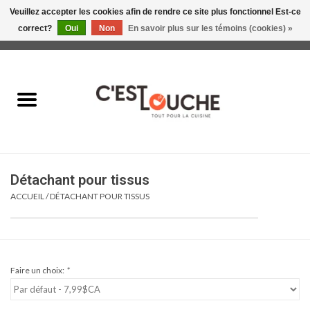
Veuillez accepter les cookies afin de rendre ce site plus fonctionnel Est-ce
correct?
Oui
Non
En savoir plus sur les témoins (cookies) »
0 Articles - 0,00$CA
Accueil
Table & Présentation
Manger
Détachant pour tissus
Boire
ACCUEIL
/
DÉTACHANT POUR TISSUS
Gourmet
Maison
Faire un choix:
*
Soldes