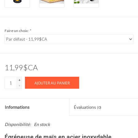
Faire un choix:
*
11,99$CA
+
AJOUTER AU PANIER
-
Informations
Évaluations
(0)
Disponibilité:
En stock
Égréneuse de maïs en acier inoxydable