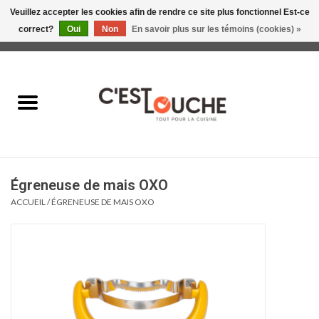
Veuillez accepter les cookies afin de rendre ce site plus fonctionnel Est-ce
correct?
Oui
Non
En savoir plus sur les témoins (cookies) »
0 Articles - 0,00$CA
Accueil
Table & Présentation
Manger
Égreneuse de mais OXO
Boire
ACCUEIL
/
ÉGRENEUSE DE MAIS OXO
Gourmet
Maison
Soldes