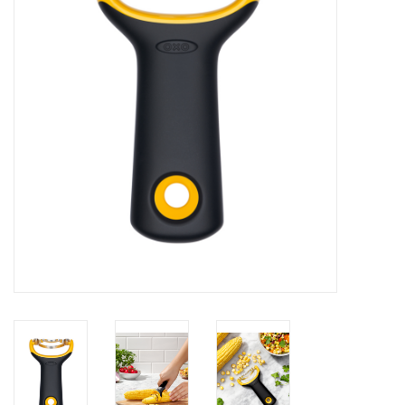
Cours de cuisine
Conseils
Gift cards
Marques
Récompenses