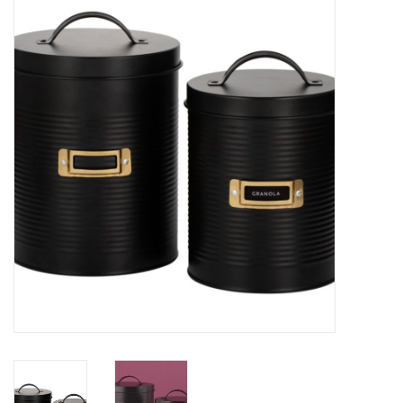
Cours de cuisine
Conseils
Gift cards
Marques
Récompenses