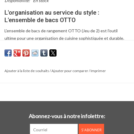
Disponibilité:
En stock
L'organisation au service du style :
L'ensemble de bacs OTTO
L'
ensemble de bacs de rangement OTTO (Jeu de 2)
est l'outil
ultime pour une organisation de cuisine sophistiquée et durable.
Fabriqués en
acier 100% recyclable
, ces bacs marient la modernité
d'un fini noir mat industriel à l'élégance scandinave épurée.
Design sophistiqué et matériaux
écoresponsables
Ajouter à la liste de souhaits
/
Ajouter pour comparer
/
Imprimer
Conçus pour durer et pour respecter l'environnement, ces bacs se
distinguent par :
Construction robuste en acier :
Fabriqués en acier de haute
qualité, ils sont conçus pour un usage quotidien intensif. Leur
Abonnez-vous à notre infolettre:
surface non poreuse garantit une hygiène parfaite et un entretien
sans effort.
S'ABONNER