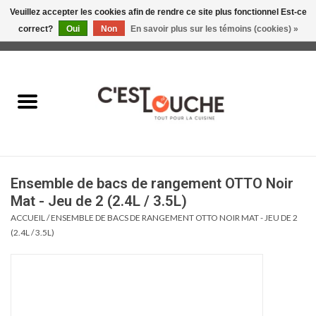
Veuillez accepter les cookies afin de rendre ce site plus fonctionnel Est-ce
correct?
Oui
Non
En savoir plus sur les témoins (cookies) »
0 Articles - 0,00$CA
Accueil
Table & Présentation
Manger
Ensemble de bacs de rangement OTTO Noir
Boire
Mat - Jeu de 2 (2.4L / 3.5L)
ACCUEIL
/
ENSEMBLE DE BACS DE RANGEMENT OTTO NOIR MAT - JEU DE 2
Gourmet
(2.4L / 3.5L)
Maison
Soldes