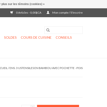
 plus sur les témoins (cookies) »
0 Articles - 0,00$CA
Mon compte / S'inscrire
SOLDES
COURS DE CUISINE
CONSEILS
CUEIL
/
ENS. 3 USTENSILES EN BAMBOU AVEC POCHETTE - POIS