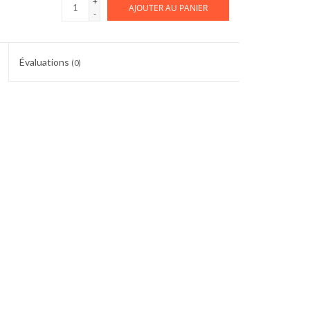
+
AJOUTER AU PANIER
-
Évaluations
(0)