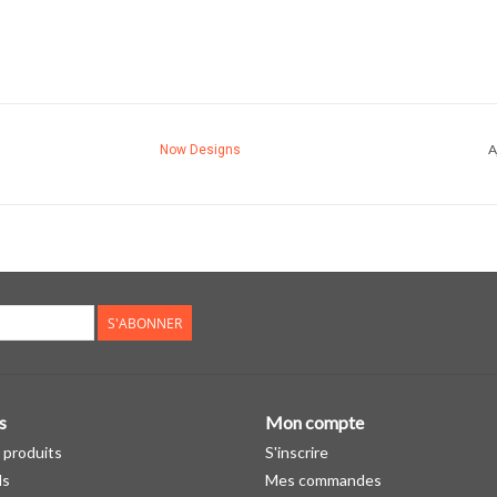
A
Now Designs
S'ABONNER
s
Mon compte
 produits
S'inscrire
ds
Mes commandes