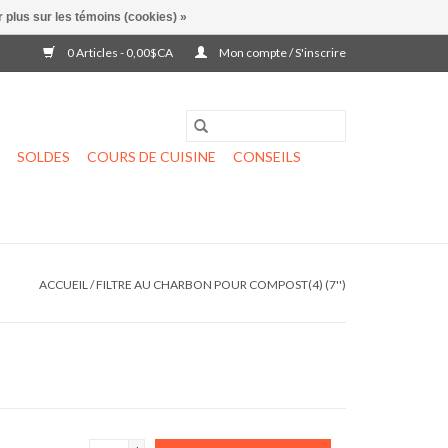
 plus sur les témoins (cookies) »
0 Articles - 0,00$CA
Mon compte / S'inscrire
SOLDES
COURS DE CUISINE
CONSEILS
ACCUEIL
/
FILTRE AU CHARBON POUR COMPOST(4) (7'')