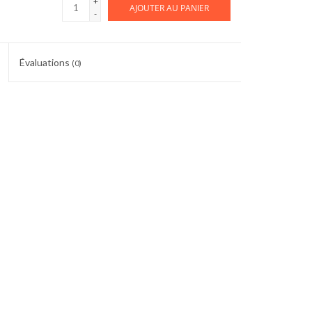
+
AJOUTER AU PANIER
-
Évaluations
(0)