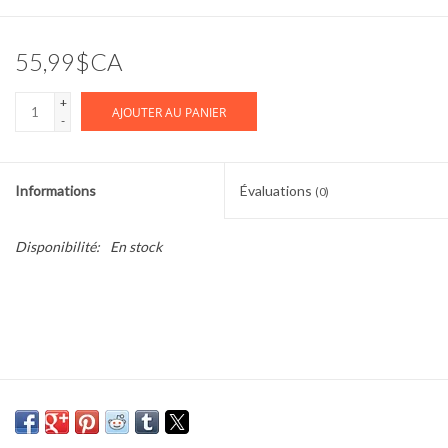
Cours de cuisine
55,99$CA
Conseils
+
AJOUTER AU PANIER
-
Gift cards
Informations
Évaluations
(0)
Marques
Disponibilité:
En stock
Récompenses