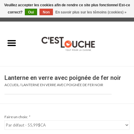
Veuillez accepter les cookies afin de rendre ce site plus fonctionnel Est-ce
correct?
Oui
Non
En savoir plus sur les témoins (cookies) »
0 Articles - 0,00$CA
Accueil
Table & Présentation
Manger
Lanterne en verre avec poignée de fer noir
Boire
ACCUEIL
/
LANTERNE EN VERRE AVEC POIGNÉE DE FER NOIR
Gourmet
Maison
Faire un choix:
*
Soldes