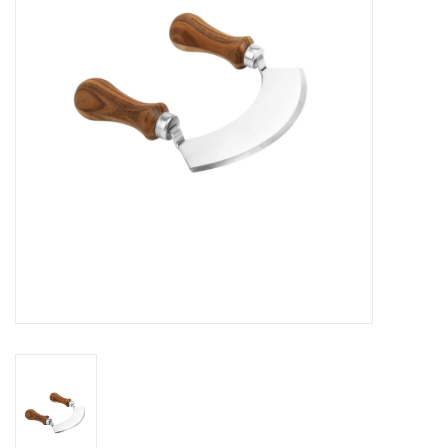
Cours de cuisine
Conseils
Gift cards
Marques
Récompenses