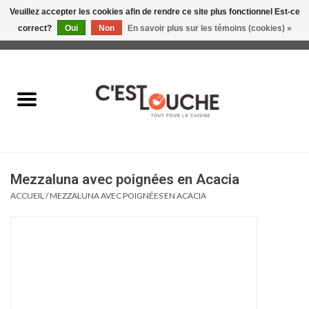
Veuillez accepter les cookies afin de rendre ce site plus fonctionnel Est-ce
correct?
Oui
Non
En savoir plus sur les témoins (cookies) »
0 Articles - 0,00$CA
Accueil
Table & Présentation
Manger
Mezzaluna avec poignées en Acacia
Boire
ACCUEIL
/
MEZZALUNA AVEC POIGNÉES EN ACACIA
Gourmet
Maison
Soldes