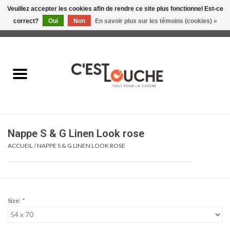
Veuillez accepter les cookies afin de rendre ce site plus fonctionnel Est-ce
correct?
Oui
Non
En savoir plus sur les témoins (cookies) »
0 Articles - 0,00$CA
Accueil
Table & Présentation
Manger
Nappe S & G Linen Look rose
Boire
ACCUEIL
/
NAPPE S & G LINEN LOOK ROSE
Gourmet
Maison
Size:
*
Soldes