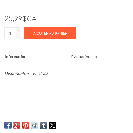
Cours de cuisine
25,99$CA
Conseils
+
AJOUTER AU PANIER
-
Gift cards
Informations
Évaluations
(0)
Marques
Disponibilité:
En stock
Récompenses