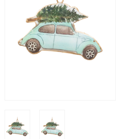
Cours de cuisine
Conseils
Gift cards
Marques
Récompenses