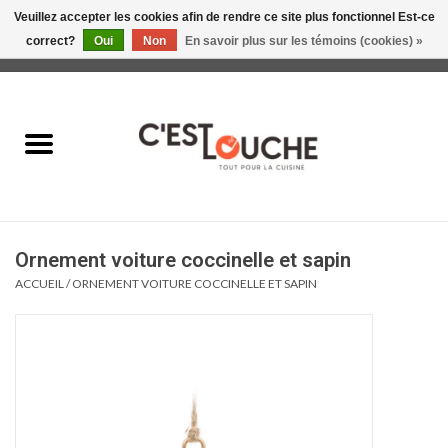
Veuillez accepter les cookies afin de rendre ce site plus fonctionnel Est-ce
correct?
Oui
Non
En savoir plus sur les témoins (cookies) »
0 Articles - 0,00$CA
Accueil
Table & Présentation
Manger
Ornement voiture coccinelle et sapin
Boire
ACCUEIL
/
ORNEMENT VOITURE COCCINELLE ET SAPIN
Gourmet
Maison
Soldes