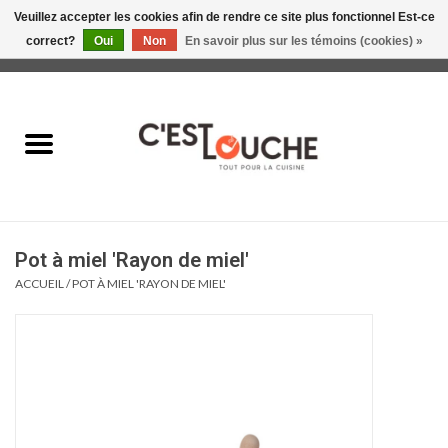
Veuillez accepter les cookies afin de rendre ce site plus fonctionnel Est-ce
correct?
Oui
Non
En savoir plus sur les témoins (cookies) »
0 Articles - 0,00$CA
Accueil
Table & Présentation
Manger
Pot à miel 'Rayon de miel'
Boire
ACCUEIL
/
POT À MIEL 'RAYON DE MIEL'
Gourmet
Maison
Soldes