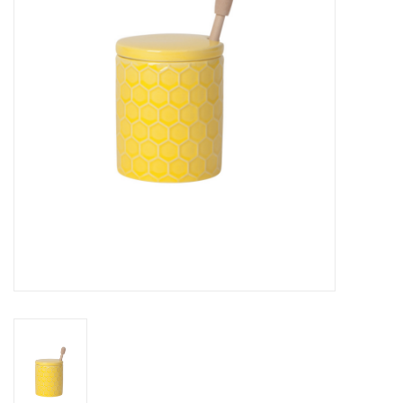
Cours de cuisine
Conseils
Gift cards
Marques
Récompenses