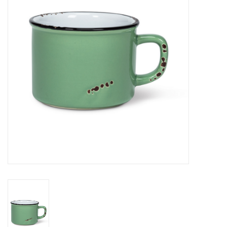
Cours de cuisine
Conseils
Gift cards
Marques
Récompenses