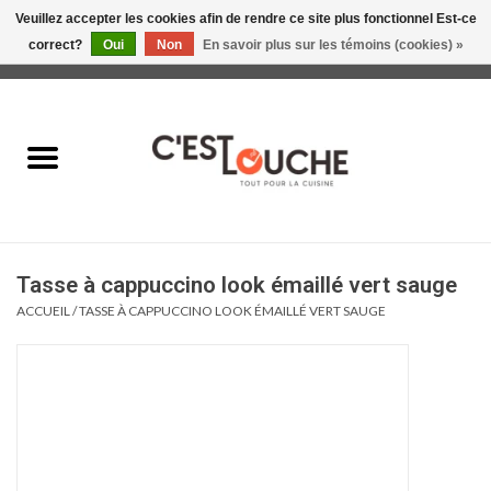
Veuillez accepter les cookies afin de rendre ce site plus fonctionnel Est-ce
correct?
Oui
Non
En savoir plus sur les témoins (cookies) »
0 Articles - 0,00$CA
Accueil
Table & Présentation
Manger
Tasse à cappuccino look émaillé vert sauge
Boire
ACCUEIL
/
TASSE À CAPPUCCINO LOOK ÉMAILLÉ VERT SAUGE
Gourmet
Maison
Soldes