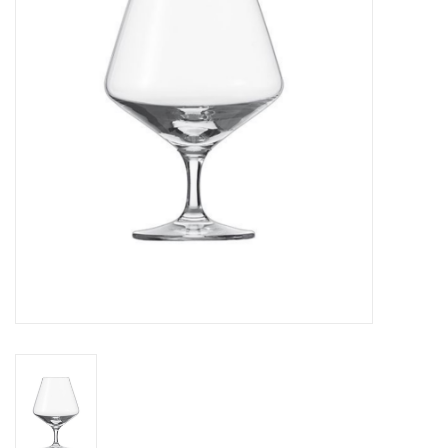
Cours de cuisine
Conseils
Gift cards
Marques
Récompenses