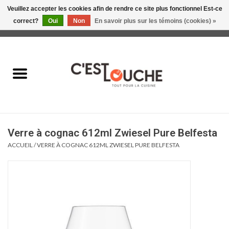
Veuillez accepter les cookies afin de rendre ce site plus fonctionnel Est-ce
correct?
Oui
Non
En savoir plus sur les témoins (cookies) »
0 Articles - 0,00$CA
Accueil
Table & Présentation
Manger
Verre à cognac 612ml Zwiesel Pure Belfesta
Boire
ACCUEIL
/
VERRE À COGNAC 612ML ZWIESEL PURE BELFESTA
Gourmet
Maison
Soldes