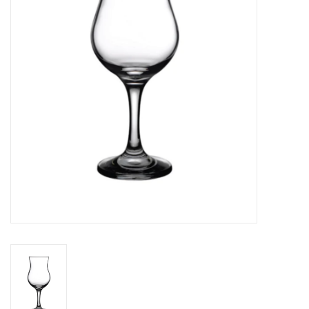
Cours de cuisine
Conseils
Gift cards
Marques
Récompenses