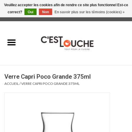
Veuillez accepter les cookies afin de rendre ce site plus fonctionnel Est-ce
correct?
Oui
Non
En savoir plus sur les témoins (cookies) »
0 Articles - 0,00$CA
Accueil
Table & Présentation
Manger
Verre Capri Poco Grande 375ml
Boire
ACCUEIL
/
VERRE CAPRI POCO GRANDE 375ML
Gourmet
Maison
Soldes