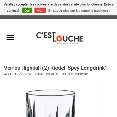
Veuillez accepter les cookies afin de rendre ce site plus fonctionnel Est-ce
correct?
Oui
Non
En savoir plus sur les témoins (cookies) »
0 Articles - 0,00$CA
Accueil
Table & Présentation
Manger
Verres Highball (2) Riedel 'Spey Longdrink'
Boire
ACCUEIL
/
VERRES HIGHBALL (2) RIEDEL 'SPEY LONGDRINK'
Gourmet
Maison
Soldes