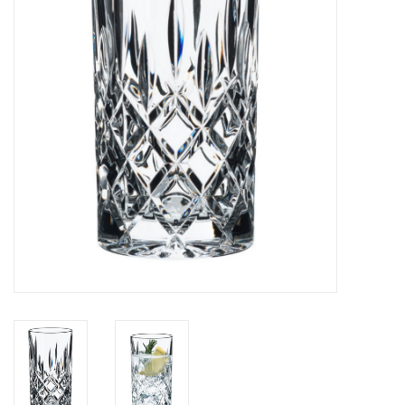
Cours de cuisine
Conseils
Gift cards
Marques
Récompenses