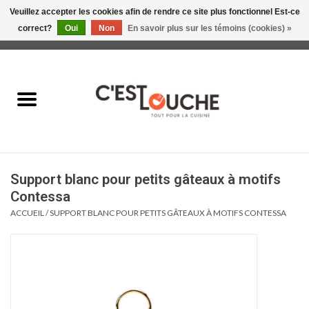
Veuillez accepter les cookies afin de rendre ce site plus fonctionnel Est-ce
correct?
Oui
Non
En savoir plus sur les témoins (cookies) »
0 Articles - 0,00$CA
Accueil
Table & Présentation
Manger
Support blanc pour petits gâteaux à motifs
Boire
Contessa
ACCUEIL
/
SUPPORT BLANC POUR PETITS GÂTEAUX À MOTIFS CONTESSA
Gourmet
Maison
Soldes