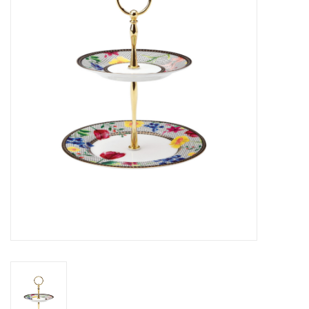
Cours de cuisine
Conseils
Gift cards
Marques
Récompenses