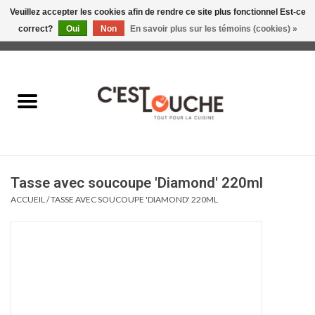
Veuillez accepter les cookies afin de rendre ce site plus fonctionnel Est-ce
correct?
Oui
Non
En savoir plus sur les témoins (cookies) »
0 Articles - 0,00$CA
Accueil
Table & Présentation
Manger
Tasse avec soucoupe 'Diamond' 220ml
Boire
ACCUEIL
/
TASSE AVEC SOUCOUPE 'DIAMOND' 220ML
Gourmet
Maison
Soldes