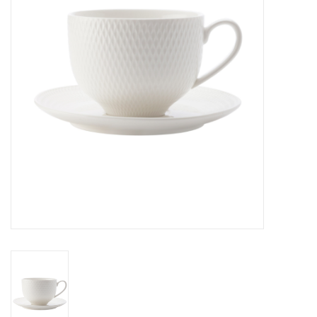
Cours de cuisine
Conseils
Gift cards
Marques
Récompenses